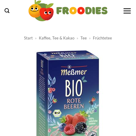
Zum
Inhalt
springen
Start
»
Kaffee, Tee & Kakao
»
Tee
»
Früchtetee