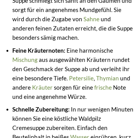
Suppe schmiegt sich sanft an den Gaumen und
sorgt für ein angenehmes Mundgefühl. Sie
wird durch die Zugabe von
Sahne
und
anderen feinen Zutaten erreicht, die die Suppe
besonders sämig machen.
Feine Kräuternoten:
Eine harmonische
Mischung
aus ausgewählten Kräutern rundet
den Geschmack der Suppe ab und verleiht ihr
eine besondere Tiefe.
Petersilie
,
Thymian
und
andere
Kräuter
sorgen für eine
frische
Note
und eine angenehme Würze.
Schnelle Zubereitung:
In nur wenigen Minuten
können Sie eine köstliche Waldpilz
Cremesuppe zubereiten. Einfach den
Beutelinhalt in heißes
Wasser
einrühren, kurz