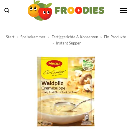
Zum
Inhalt
springen
Start
»
Speisekammer
»
Fertiggerichte & Konserven
»
Fix-Produkte
»
Instant Suppen