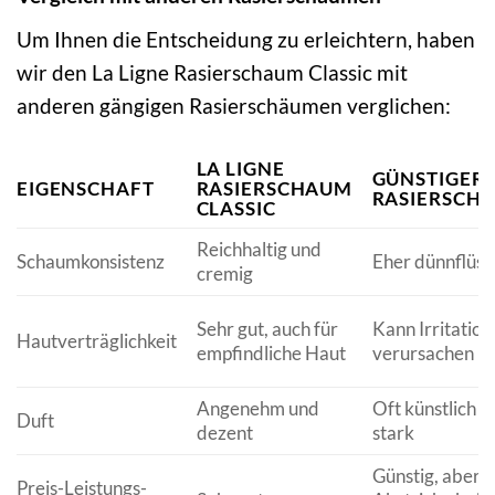
Um Ihnen die Entscheidung zu erleichtern, haben
wir den La Ligne Rasierschaum Classic mit
anderen gängigen Rasierschäumen verglichen:
LA LIGNE
GÜNSTIGER
EIGENSCHAFT
RASIERSCHAUM
RASIERSCH
CLASSIC
Reichhaltig und
Schaumkonsistenz
Eher dünnflüss
cremig
Sehr gut, auch für
Kann Irritation
Hautverträglichkeit
empfindliche Haut
verursachen
Angenehm und
Oft künstlich o
Duft
dezent
stark
Günstig, aber
Preis-Leistungs-