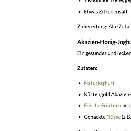
1 Knoblauchzehe, ge
Etwas Zitronensaft
Zubereitung:
Alle Zutat
Akazien-Honig-Joghu
Ein gesundes und lecke
Zutaten:
Naturjoghurt
Küstengold Akazien-
Frische
Früchte
nach 
Gehackte
Nüsse
(z.B