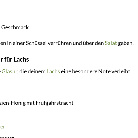
g
 Geschmack
en in einer Schüssel verrühren und über den
Salat
geben.
r für Lachs
e
Glasur
, die deinem
Lachs
eine besondere Note verleiht.
zien-Honig mit Frühjahrstracht
er