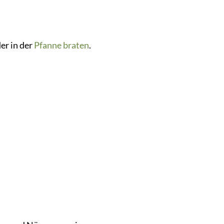
er in der
Pfanne
braten
.