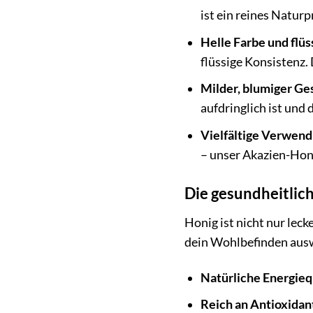
ist ein reines Naturp
Helle Farbe und flüs
flüssige Konsistenz. 
Milder, blumiger G
aufdringlich ist und 
Vielfältige Verwen
– unser Akazien-Honi
Die gesundheitlic
Honig ist nicht nur leck
dein Wohlbefinden aus
Natürliche Energieq
Reich an Antioxidan