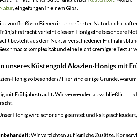
Natur
, eingefangen in einem Glas.
rd von fleißigen Bienen in unberührten Naturlandschafte
 Frühjahrstracht verleiht diesem Honig eine besondere No
racht besteht aus dem Nektar verschiedener Frühjahrsblüh
Geschmackskomplexität und eine leicht cremigere Textur v
n unseres Küstengold Akazien-Honigs mit Fr
ien-Honig so besonders? Hier sind einige Gründe, warum d
g mit Frühjahrstracht:
Wir verwenden ausschließlich hoch
racht.
nser Honig wird schonend geerntet und kaltgeschleudert, 
unbehandelt:
Wir verzichten auf jegliche Zusätze, Konser