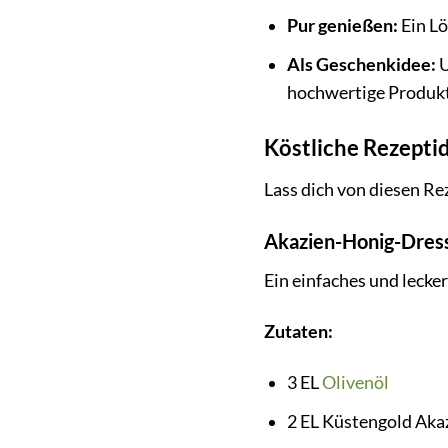
Pur genießen:
Ein Lö
Als Geschenkidee:
U
hochwertige Produkt
Köstliche Rezepti
Lass dich von diesen R
Akazien-Honig-Dressi
Ein einfaches und lecke
Zutaten:
3 EL
Olivenöl
2 EL Küstengold Aka