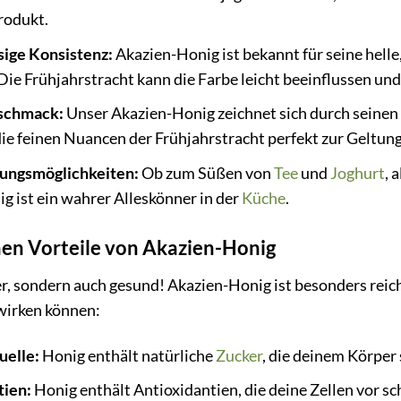
rodukt.
sige Konsistenz:
Akazien-Honig ist bekannt für seine helle
Die Frühjahrstracht kann die Farbe leicht beeinflussen und
eschmack:
Unser Akazien-Honig zeichnet sich durch seinen 
die feinen Nuancen der Frühjahrstracht perfekt zur Geltung
dungsmöglichkeiten:
Ob zum Süßen von
Tee
und
Joghurt
, 
g ist ein wahrer Alleskönner in der
Küche
.
hen Vorteile von Akazien-Honig
er, sondern auch gesund! Akazien-Honig ist besonders reich 
wirken können:
uelle:
Honig enthält natürliche
Zucker
, die deinem Körper 
tien:
Honig enthält Antioxidantien, die deine Zellen vor s