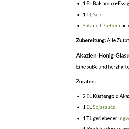
1 EL Balsamico-Essi
1 TL
Senf
Salz
und
Pfeffer
nach
Zubereitung:
Alle Zutat
Akazien-Honig-Glasu
Eine süße und herzhaft
Zutaten:
2 EL Küstengold Aka
1 EL
Sojasauce
1 TL geriebener
Ingw