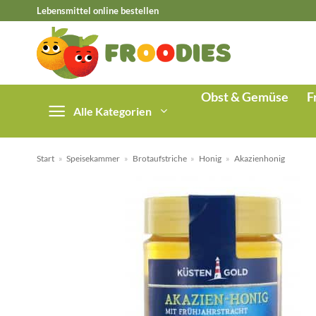
Zum
Lebensmittel online bestellen
Inhalt
springen
Obst & Gemüse
F
Alle Kategorien
Start
»
Speisekammer
»
Brotaufstriche
»
Honig
»
Akazienhonig