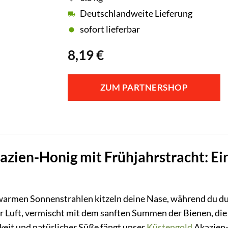
Deutschlandweite Lieferung
sofort lieferbar
8,19
€
ZUM PARTNERSHOP
zien-Honig mit Frühjahrstracht: Ei
en warmen Sonnenstrahlen kitzeln deine Nase, während du d
der Luft, vermischt mit dem sanften Summen der Bienen, di
gkeit und natürlicher Süße fängt unser
Küstengold
Akazien-H