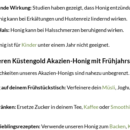
nde Wirkung:
Studien haben gezeigt, dass Honig entzün
ig kann bei Erkältungen und Hustenreiz lindernd wirken.
als:
Honig kann bei Halsschmerzen beruhigend wirken.
ig ist für
Kinder
unter einem Jahr nicht geeignet.
eren Küstengold Akazien-Honig mit Frühjahr
keiten unseres Akazien-Honigs sind nahezu unbegrenzt. H
 auf deinem Frühstückstisch:
Verfeinere dein
Müsli
, Jogh
ränken:
Ersetze Zucker in deinem Tee,
Kaffee
oder
Smoothi
Lieblingsrezepten:
Verwende unseren Honig zum
Backen
,