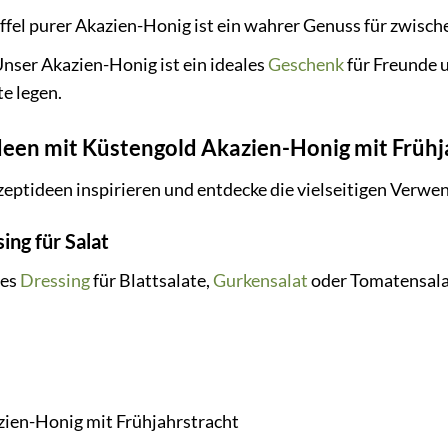
ffel purer Akazien-Honig ist ein wahrer Genuss für zwisch
nser Akazien-Honig ist ein ideales
Geschenk
für Freunde u
e legen.
deen mit Küstengold Akazien-Honig mit Frühj
ezeptideen inspirieren und entdecke die vielseitigen Ver
ng für Salat
res
Dressing
für Blattsalate,
Gurkensalat
oder Tomatensala
zien-Honig mit Frühjahrstracht