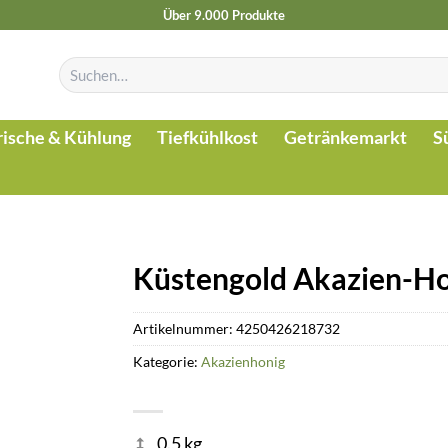
Über 9.000 Produkte
Suchen
nach:
rische & Kühlung
Tiefkühlkost
Getränkemarkt
S
Küstengold Akazien-Hon
Artikelnummer:
4250426218732
Kategorie:
Akazienhonig
0.5 kg