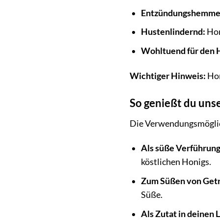
Entzündungshemme
Hustenlindernd:
Hon
Wohltuend für den H
Wichtiger Hinweis:
Hon
So genießt du uns
Die Verwendungsmöglich
Als süße Verführung
köstlichen Honigs.
Zum Süßen von Get
Süße.
Als Zutat in deinen 