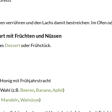
presst
en verrühren und den Lachs damit bestreichen. Im Ofen od
rt mit Früchten und Nüssen
res
Dessert
oder Frühstück.
Honig mit Frühjahrstracht
Wahl (z.B.
Beeren
,
Banane
,
Apfel
)
.
Mandeln
,
Walnüsse
)