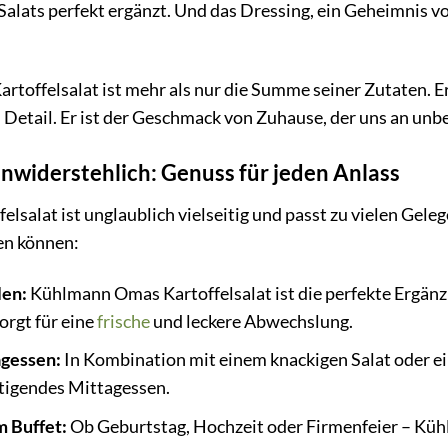
alats perfekt ergänzt. Und das Dressing, ein Geheimnis v
offelsalat ist mehr als nur die Summe seiner Zutaten. Er
 Detail. Er ist der Geschmack von Zuhause, der uns an un
, unwiderstehlich: Genuss für jeden Anlass
alat ist unglaublich vielseitig und passt zu vielen Gelege
en können:
len:
Kühlmann Omas Kartoffelsalat ist die perfekte Ergänz
orgt für eine
frische
und leckere Abwechslung.
agessen:
In Kombination mit einem knackigen Salat oder 
ttigendes Mittagessen.
m Buffet:
Ob Geburtstag, Hochzeit oder Firmenfeier – Küh