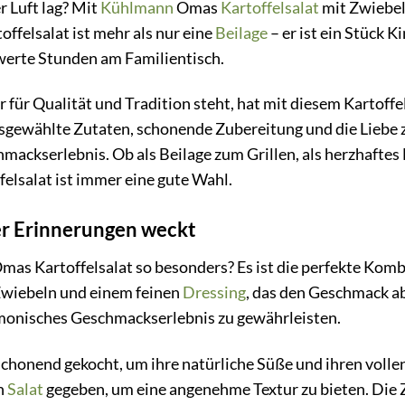
r Luft lag? Mit
Kühlmann
Omas
Kartoffelsalat
mit Zwiebe
ffelsalat ist mehr als nur eine
Beilage
– er ist ein Stück K
erte Stunden am Familientisch.
für Qualität und Tradition steht, hat mit diesem Kartoffel
usgewählte Zutaten, schonende Zubereitung und die Liebe 
mackserlebnis. Ob als Beilage zum Grillen, als herzhaftes 
lsalat ist immer eine gute Wahl.
r Erinnerungen weckt
s Kartoffelsalat so besonders? Es ist die perfekte Kombi
Zwiebeln und einem feinen
Dressing
, das den Geschmack ab
rmonisches Geschmackserlebnis zu gewährleisten.
schonend gekocht, um ihre natürliche Süße und ihren vol
n
Salat
gegeben, um eine angenehme Textur zu bieten. Die Z