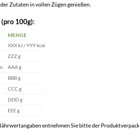
der Zutaten in vollen Zügen genießen.
(pro 100g):
MENGE
XXX kJ / YYY kcal
ZZZ g
en
AAA g
BBB g
CCC g
DDD g
EEE g
ährwertangaben entnehmen Sie bitte der Produktverpac