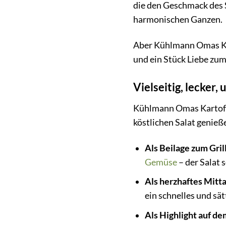
die den Geschmack des S
harmonischen Ganzen.
Aber Kühlmann Omas Kart
und ein Stück Liebe zum
Vielseitig, lecker
Kühlmann Omas Kartoffels
köstlichen Salat genieß
Als Beilage zum Gril
Gemüse
– der Salat s
Als herzhaftes Mitt
ein schnelles und sä
Als Highlight auf de