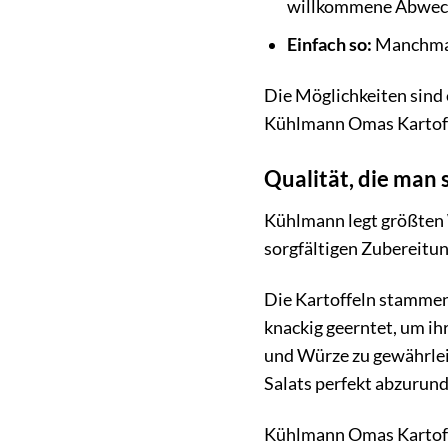
willkommene Abwech
Einfach so:
Manchmal 
Die Möglichkeiten sind 
Kühlmann Omas Kartoff
Qualität, die man
Kühlmann legt größten W
sorgfältigen Zubereitun
Die Kartoffeln stammen
knackig geerntet, um i
und Würze zu gewährlei
Salats perfekt abzurund
Kühlmann Omas Kartoffe