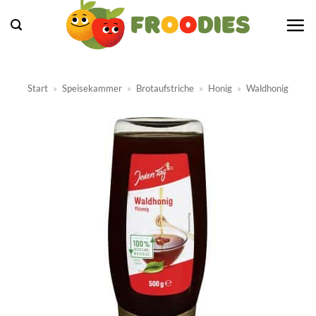
Zum
Inhalt
springen
Start
»
Speisekammer
»
Brotaufstriche
»
Honig
»
Waldhonig