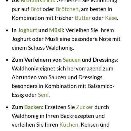
Als
Brotaufstrich
:
Genießen Sie Waldhonig
pur auf
Brot
oder
Brötchen
, am besten in
Kombination mit frischer
Butter
oder
Käse
.
In
Joghurt
und
Müsli
:
Verleihen Sie Ihrem
Joghurt oder Müsli eine besondere Note mit
einem Schuss Waldhonig.
Zum Verfeinern von
Saucen
und Dressings:
Waldhonig eignet sich hervorragend zum
Abrunden von Saucen und Dressings,
besonders in Kombination mit Balsamico-
Essig oder
Senf
.
Zum
Backen
:
Ersetzen Sie
Zucker
durch
Waldhonig in Ihren Backrezepten und
verleihen Sie Ihren
Kuchen
, Keksen und