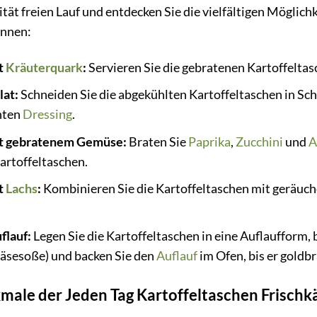
ität freien Lauf und entdecken Sie die vielfältigen Möglichk
önnen:
t
Kräuterquark
:
Servieren Sie die gebratenen Kartoffeltas
lat:
Schneiden Sie die abgekühlten Kartoffeltaschen in Sc
hten
Dressing
.
it gebratenem Gemüse:
Braten Sie
Paprika
,
Zucchini
und
A
rtoffeltaschen.
t
Lachs
:
Kombinieren Sie die Kartoffeltaschen mit geräuch
flauf:
Legen Sie die Kartoffeltaschen in eine Auflaufform, b
sesoße) und backen Sie den
Auflauf
im Ofen, bis er goldbr
male der Jeden Tag Kartoffeltaschen Frischk