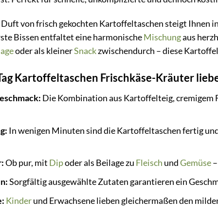
r Duft von frisch gekochten Kartoffeltaschen steigt Ihnen 
rste Bissen entfaltet eine harmonische
Mischung
aus herzh
lage
oder als kleiner
Snack
zwischendurch – diese Kartoffel
ag Kartoffeltaschen Frischkäse-Kräuter lieb
Geschmack:
Die Kombination aus Kartoffelteig, cremigem F
g:
In wenigen Minuten sind die Kartoffeltaschen fertig und
:
Ob pur, mit
Dip
oder als Beilage zu
Fleisch
und
Gemüse
–
n:
Sorgfältig ausgewählte Zutaten garantieren ein Geschm
e:
Kinder
und Erwachsene lieben gleichermaßen den milden