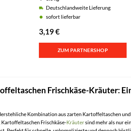
Deutschlandweite Lieferung
sofort lieferbar
3,19
€
ZUM PARTNERSHOP
offeltaschen Frischkäse-Kräuter: Ei
derstehliche Kombination aus zarten Kartoffeltaschen und
g
Kartoffeltaschen Frischkäse-
Kräuter
sind mehr als nur ei
st. Perfekt für schnelle, unkomplizierte und dennoch köstl