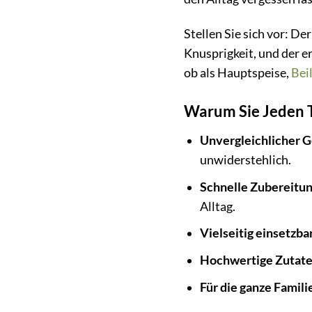
Stellen Sie sich vor: De
Knusprigkeit, und der e
ob als Hauptspeise,
Bei
Warum Sie Jeden T
Unvergleichlicher 
unwiderstehlich.
Schnelle Zubereitun
Alltag.
Vielseitig einsetzbar
Hochwertige Zutate
Für die ganze Famili