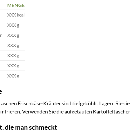
MENGE
XXX kcal
XXX g
en
XXX g
XXX g
XXX g
XXX g
XXX g
e
taschen Frischkäse-Kräuter sind tiefgekühlt. Lagern Sie si
infrieren. Verwenden Sie die aufgetauten Kartoffeltasche
ät, die man schmeckt