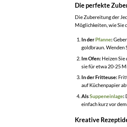
Die perfekte Zube
Die Zubereitung der Jed
Möglichkeiten, wie Sie
In der
Pfanne
:
Geben 
goldbraun. Wenden Si
Im Ofen:
Heizen Sie 
sie für etwa 20-25 Mi
In der Fritteuse:
Frit
auf Küchenpapier ab
Als
Suppeneinlage
:
D
einfach kurz vor dem 
Kreative Rezeptid