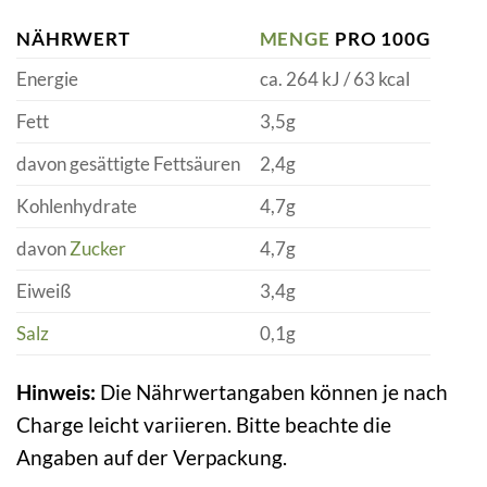
NÄHRWERT
MENGE
PRO 100G
Energie
ca. 264 kJ / 63 kcal
Fett
3,5g
davon gesättigte Fettsäuren
2,4g
Kohlenhydrate
4,7g
davon
Zucker
4,7g
Eiweiß
3,4g
Salz
0,1g
Hinweis:
Die Nährwertangaben können je nach
Charge leicht variieren. Bitte beachte die
Angaben auf der Verpackung.