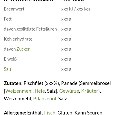
Brennwert
xxx kJ / xxx kcal
Fett
xxx g
davon gesättigte Fettsäuren
xxx g
Kohlenhydrate
xxx g
davon
Zucker
xxx g
Eiweiß
xxx g
Salz
xxx g
Zutaten:
Fischfilet (xxx%), Panade (Semmelbrösel
[
Weizenmehl
,
Hefe
, Salz],
Gewürze
,
Kräuter
),
Weizenmehl,
Pflanzenöl
, Salz.
Allergene:
Enthält
Fisch
, Gluten. Kann Spuren