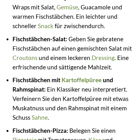
Wraps mit Salat,
Gemüse
, Guacamole und
warmen Fischstäbchen. Ein leichter und
schneller
Snack
für zwischendurch.
Fischstäbchen-Salat:
Geben Sie gebratene
Fischstäbchen auf einen gemischten Salat mit
Croutons
und einem leckeren
Dressing
. Eine
erfrischende und sättigende Mahlzeit.
Fischstäbchen mit
Kartoffelpüree
und
Rahmspinat:
Ein Klassiker neu interpretiert.
Verfeinern Sie den Kartoffelpüree mit etwas
Muskatnuss und den Rahmspinat mit einem
Schuss
Sahne
.
Fischstäbchen-Pizza:
Belegen Sie einen
Pizzateig
mit Tomatensauce,
Käse
und