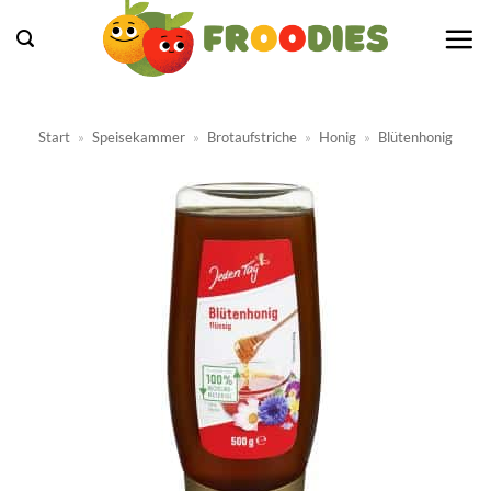
Zum
Inhalt
springen
Start
»
Speisekammer
»
Brotaufstriche
»
Honig
»
Blütenhonig