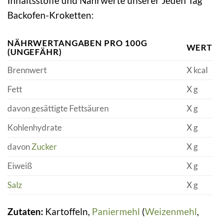
Inhaltsstoffe und Nährwerte unserer Jeden Tag
Backofen-Kroketten:
NÄHRWERTANGABEN PRO 100G
WERT
(UNGEFÄHR)
Brennwert
X kcal
Fett
X g
davon gesättigte Fettsäuren
X g
Kohlenhydrate
X g
davon
Zucker
X g
Eiweiß
X g
Salz
X g
Zutaten:
Kartoffeln,
Paniermehl
(
Weizenmehl
,