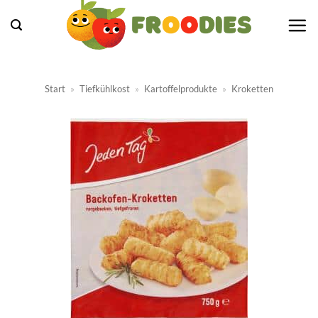
Zum
Inhalt
springen
Start
»
Tiefkühlkost
»
Kartoffelprodukte
»
Kroketten