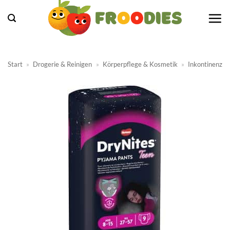
Zum
Inhalt
springen
Start
»
Drogerie & Reinigen
»
Körperpflege & Kosmetik
»
Inkontinenz