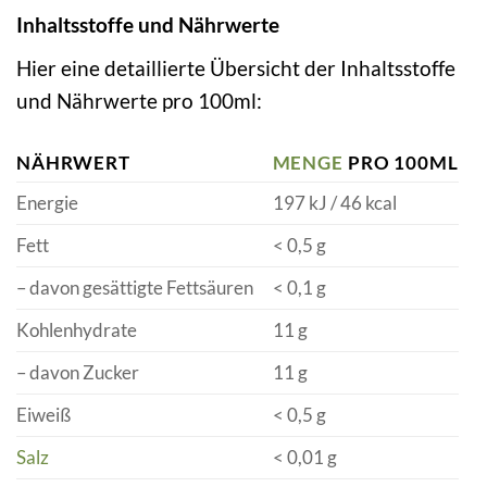
Inhaltsstoffe und Nährwerte
Hier eine detaillierte Übersicht der Inhaltsstoffe
und Nährwerte pro 100ml:
NÄHRWERT
MENGE
PRO 100ML
Energie
197 kJ / 46 kcal
Fett
< 0,5 g
– davon gesättigte Fettsäuren
< 0,1 g
Kohlenhydrate
11 g
– davon Zucker
11 g
Eiweiß
< 0,5 g
Salz
< 0,01 g