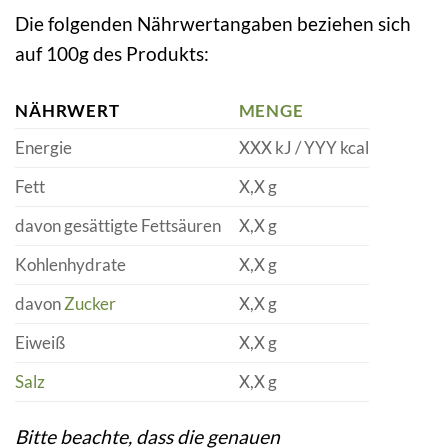
Die folgenden Nährwertangaben beziehen sich
auf 100g des Produkts:
NÄHRWERT
MENGE
Energie
XXX kJ / YYY kcal
Fett
X,X g
davon gesättigte Fettsäuren
X,X g
Kohlenhydrate
X,X g
davon
Zucker
X,X g
Eiweiß
X,X g
Salz
X,X g
Bitte beachte, dass die genauen