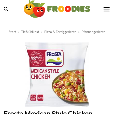
Zum
Inhalt
springen
Start
»
Tiefkühlkost
»
Pizza & Fertiggerichte
»
Pfannengerichte
Frosta Mexican Style Chicken