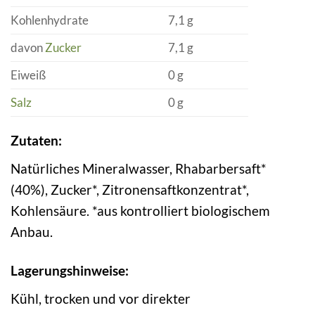
Kohlenhydrate
7,1 g
davon
Zucker
7,1 g
Eiweiß
0 g
Salz
0 g
Zutaten:
Natürliches Mineralwasser, Rhabarbersaft*
(40%), Zucker*, Zitronensaftkonzentrat*,
Kohlensäure. *aus kontrolliert biologischem
Anbau.
Lagerungshinweise:
Kühl, trocken und vor direkter