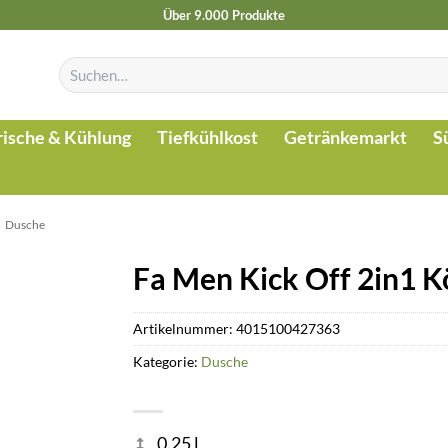
Über 9.000 Produkte
Suchen
nach:
rische & Kühlung
Tiefkühlkost
Getränkemarkt
S
»
Dusche
Fa Men Kick Off 2in1 K
Artikelnummer:
4015100427363
Kategorie:
Dusche
0.25 l