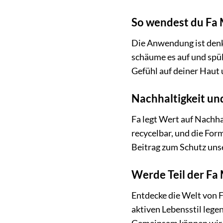
So wendest du Fa M
Die Anwendung ist denkb
schäume es auf und spül
Gefühl auf deiner Haut 
Nachhaltigkeit u
Fa legt Wert auf Nachh
recycelbar, und die Form
Beitrag zum Schutz uns
Werde Teil der F
Entdecke die Welt von 
aktiven Lebensstil lege