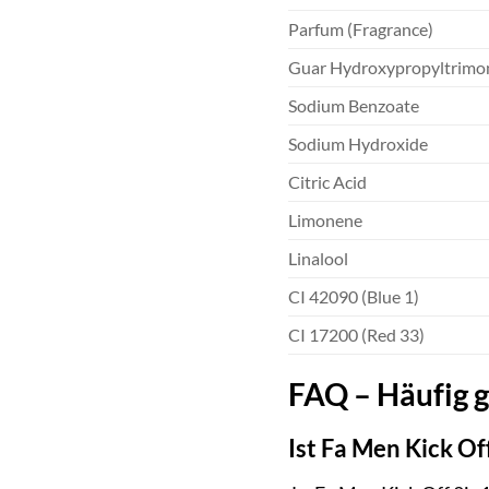
Parfum (Fragrance)
Guar Hydroxypropyltrimo
Sodium Benzoate
Sodium Hydroxide
Citric Acid
Limonene
Linalool
CI 42090 (Blue 1)
CI 17200 (Red 33)
FAQ – Häufig g
Ist Fa Men Kick Of