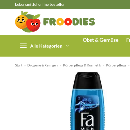
Zum
Lebensmittel online bestellen
Inhalt
springen
Obst & Gemüse
F
Alle Kategorien
Start
»
Drogerie & Reinigen
»
Körperpflege & Kosmetik
»
Körperpflege