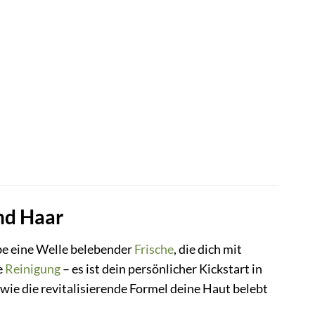
und Haar
be eine Welle belebender
Frische
, die dich mit
e
Reinigung
– es ist dein persönlicher Kickstart in
, wie die revitalisierende Formel deine Haut belebt