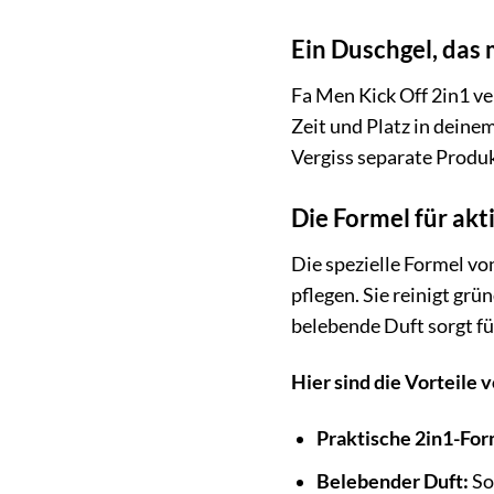
Ein Duschgel, das
Fa Men Kick Off 2in1 ve
Zeit und Platz in deine
Vergiss separate Produ
Die Formel für ak
Die spezielle Formel vo
pflegen. Sie reinigt gr
belebende Duft sorgt fü
Hier sind die Vorteile 
Praktische 2in1-For
Belebender Duft:
Sor