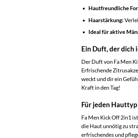
Hautfreundliche Fo
Haarstärkung:
Verle
Ideal für aktive Män
Ein Duft, der dich 
Der Duft von Fa Men Kic
Erfrischende Zitrusakze
weckt und dir ein Gefüh
Kraft in den Tag!
Für jeden Hauttyp
Fa Men Kick Off 2in1 is
die Haut unnötig zu str
erfrischendes und pfle