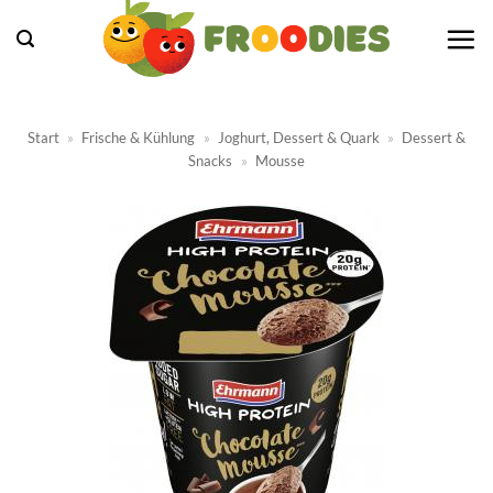
Zum
Inhalt
springen
Start
»
Frische & Kühlung
»
Joghurt, Dessert & Quark
»
Dessert &
Snacks
»
Mousse