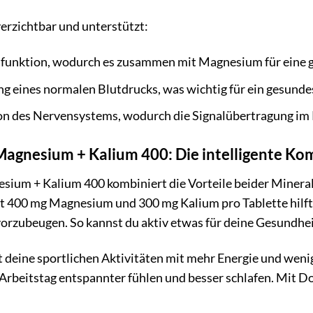
verzichtbar und unterstützt:
funktion, wodurch es zusammen mit Magnesium für eine g
g eines normalen Blutdrucks, was wichtig für ein gesunde
on des Nervensystems, wodurch die Signalübertragung im K
Magnesium + Kalium 400: Die intelligente Ko
ium + Kalium 400 kombiniert die Vorteile beider Mineralst
 400 mg Magnesium und 300 mg Kalium pro Tablette hilft d
rzubeugen. So kannst du aktiv etwas für deine Gesundhei
est deine sportlichen Aktivitäten mit mehr Energie und w
Arbeitstag entspannter fühlen und besser schlafen. Mit D