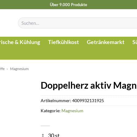
Über 9.000 Produkte
Suchen
nach:
rische & Kühlung
Tiefkühlkost
Getränkemarkt
S
ffe
»
Magnesium
Doppelherz aktiv Magn
Artikelnummer:
4009932131925
Kategorie:
Magnesium
30 st