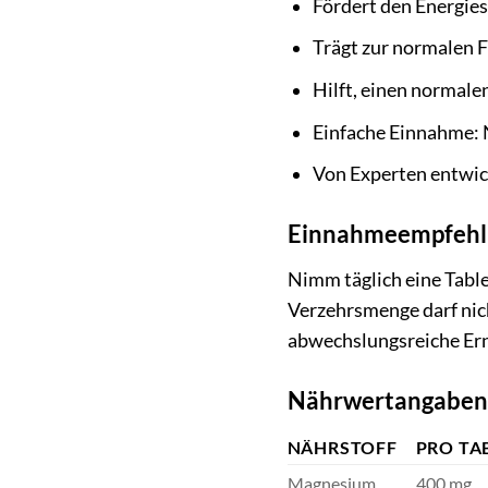
Fördert den Energies
Trägt zur normalen 
Hilft, einen normale
Einfache Einnahme: N
Von Experten entwic
Einnahmeempfehl
Nimm täglich eine Table
Verzehrsmenge darf nic
abwechslungsreiche Er
Nährwertangaben
NÄHRSTOFF
PRO TA
Magnesium
400 mg