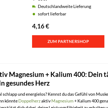
Deutschlandweite Lieferung
sofort lieferbar
4,16
€
ZUM PARTNERSHOP
iv Magnesium + Kalium 400: Dein täg
in gesundes Herz
l schlapp und energielos? Kennst du das Gefühl von Mus
nn könnte
Doppelherz
aktiv
Magnesium
+ Kalium 400 genau
rstützt dich dabei, deine Leistungsfähigkeit zu erhalten