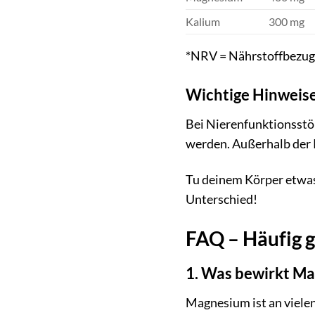
Kalium
300 mg
*NRV = Nährstoffbezu
Wichtige Hinweis
Bei Nierenfunktionsstö
werden. Außerhalb der 
Tu deinem Körper etwas
Unterschied!
FAQ – Häufig g
1. Was bewirkt M
Magnesium ist an vielen