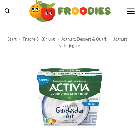
Zum
Inhalt
springen
Start
»
Frische & Kühlung
»
Joghurt, Dessert & Quark
»
Joghurt
»
Naturjoghurt