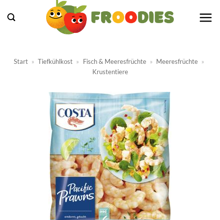
Zum
Inhalt
springen
Start
»
Tiefkühlkost
»
Fisch & Meeresfrüchte
»
Meeresfrüchte
»
Krustentiere