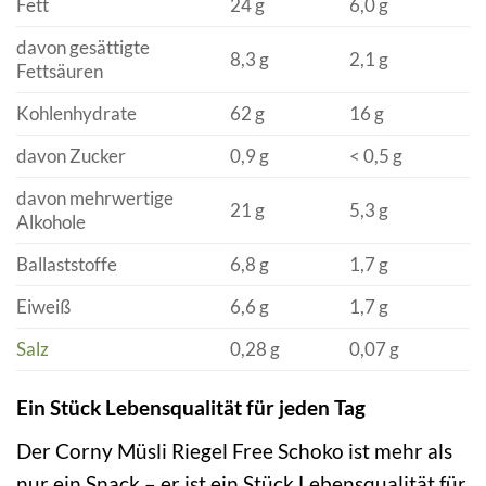
Fett
24 g
6,0 g
davon gesättigte
8,3 g
2,1 g
Fettsäuren
Kohlenhydrate
62 g
16 g
davon Zucker
0,9 g
< 0,5 g
davon mehrwertige
21 g
5,3 g
Alkohole
Ballaststoffe
6,8 g
1,7 g
Eiweiß
6,6 g
1,7 g
Salz
0,28 g
0,07 g
Ein Stück Lebensqualität für jeden Tag
Der Corny Müsli Riegel Free Schoko ist mehr als
nur ein Snack – er ist ein Stück Lebensqualität für