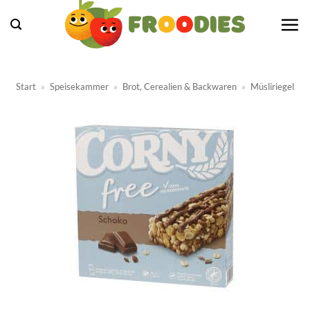
Zum
Inhalt
springen
Start
»
Speisekammer
»
Brot, Cerealien & Backwaren
»
Müsliriegel