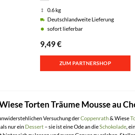
0.6 kg
Deutschlandweite Lieferung
sofort lieferbar
9,49
€
ZUM PARTNERSHOP
Wiese Torten Träume Mousse au Cho
r unwiderstehlichen Versuchung der
Coppenrath
& Wiese
T
als nur ein
Dessert
– sie ist eine Ode an die
Schokolade
, e