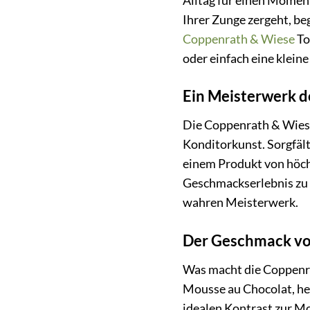
Alltag für einen Moment 
Ihrer Zunge zergeht, b
Coppenrath & Wiese
To
oder einfach eine klein
Ein Meisterwerk d
Die Coppenrath & Wiese
Konditorkunst. Sorgfält
einem Produkt von höchs
Geschmackserlebnis zu b
wahren Meisterwerk.
Der Geschmack von
Was macht die Coppenra
Mousse au Chocolat, herg
idealen Kontrast zur Mo