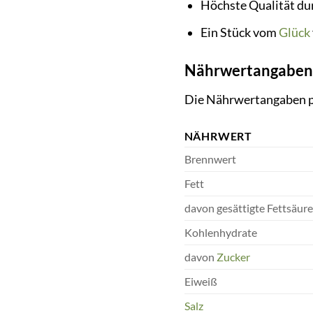
Höchste Qualität du
Ein Stück vom
Glück
Nährwertangaben
Die Nährwertangaben pr
NÄHRWERT
Brennwert
Fett
davon gesättigte Fettsäur
Kohlenhydrate
davon
Zucker
Eiweiß
Salz