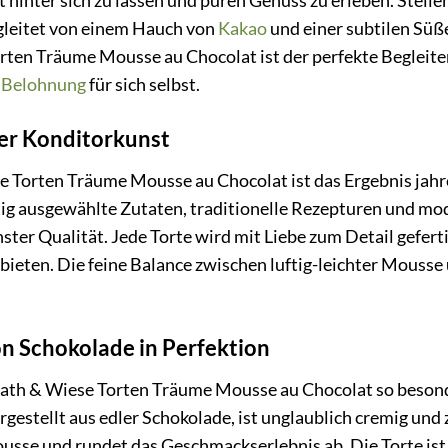
hinter sich zu lassen und puren Genuss zu erleben. Stellen
egleitet von einem Hauch von
Kakao
und einer subtilen Süß
rten Träume Mousse au Chocolat ist der perfekte Begleiter
e
Belohnung
für sich selbst.
er Konditorkunst
 Torten Träume Mousse au Chocolat ist das Ergebnis jahre
ig ausgewählte Zutaten, traditionelle Rezepturen und mo
ter Qualität. Jede Torte wird mit Liebe zum Detail geferti
ieten. Die feine Balance zwischen luftig-leichter Mouss
 Schokolade in Perfektion
th & Wiese Torten Träume Mousse au Chocolat so besonde
estellt aus edler Schokolade, ist unglaublich cremig und z
usse und rundet das Geschmackserlebnis ab. Die Torte ist 