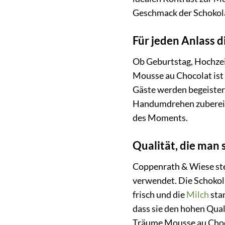
Geschmack der Schokolad
Für jeden Anlass d
Ob Geburtstag, Hochzei
Mousse au Chocolat ist i
Gäste werden begeistert
Handumdrehen zubereitet
des Moments.
Qualität, die man
Coppenrath & Wiese steh
verwendet. Die Schokol
frisch und die
Milch
stam
dass sie den hohen Qual
Träume Mousse au Choco