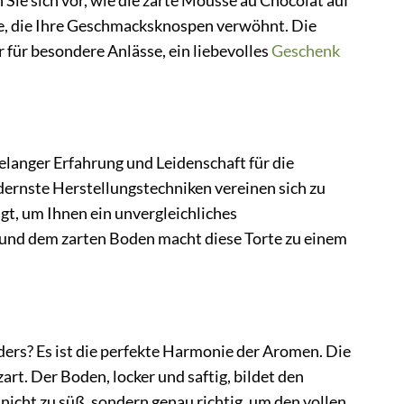
 Sie sich vor, wie die zarte Mousse au Chocolat auf
e, die Ihre Geschmacksknospen verwöhnt. Die
 für besondere Anlässe, ein liebevolles
Geschenk
langer Erfahrung und Leidenschaft für die
dernste Herstellungstechniken vereinen sich zu
gt, um Ihnen ein unvergleichliches
e und dem zarten Boden macht diese Torte zu einem
rs? Es ist die perfekte Harmonie der Aromen. Die
art. Der Boden, locker und saftig, bildet den
nicht zu süß, sondern genau richtig, um den vollen