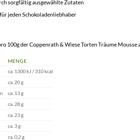
rch sorgfältig ausgewählte Zutaten
für jeden Schokoladenliebhaber
o 100g der Coppenrath & Wiese Torten Träume Mousse au 
MENGE
ca. 1300 kJ / 310 kcal
ca. 20 g
en
ca. 13 g
ca. 28 g
ca. 23 g
ca. 3 g
ca. 0,2 g