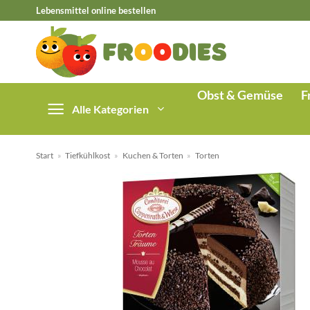
Zum
Lebensmittel online bestellen
Inhalt
springen
Obst & Gemüse
F
Alle Kategorien
Start
»
Tiefkühlkost
»
Kuchen & Torten
»
Torten