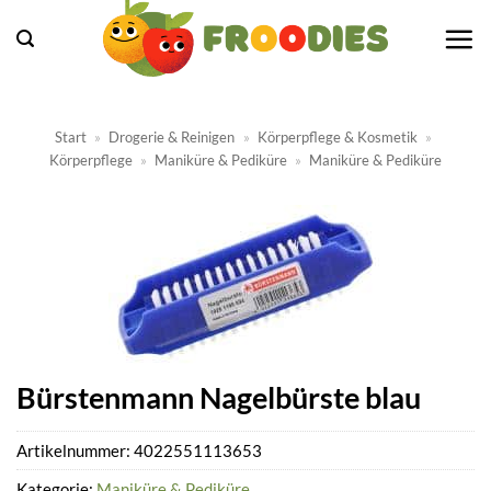
Zum
Inhalt
springen
Start
»
Drogerie & Reinigen
»
Körperpflege & Kosmetik
»
Körperpflege
»
Maniküre & Pediküre
»
Maniküre & Pediküre
Bürstenmann Nagelbürste blau
Artikelnummer:
4022551113653
Kategorie:
Maniküre & Pediküre