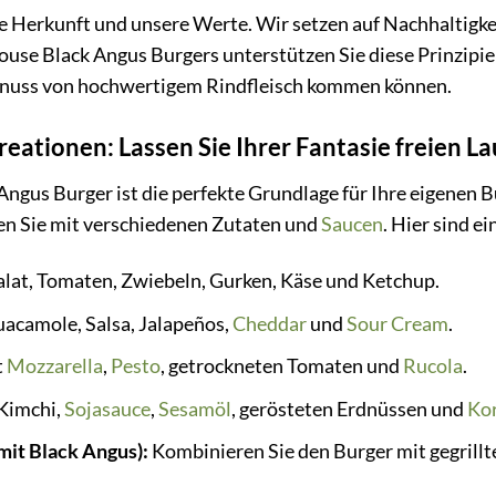
re Herkunft und unsere Werte. Wir setzen auf Nachhaltigke
use Black Angus Burgers unterstützen Sie diese Prinzipien
enuss von hochwertigem Rindfleisch kommen können.
eationen: Lassen Sie Ihrer Fantasie freien La
ngus Burger ist die perfekte Grundlage für Ihre eigenen Bu
en Sie mit verschiedenen Zutaten und
Saucen
. Hier sind e
lat, Tomaten, Zwiebeln, Gurken, Käse und Ketchup.
acamole, Salsa, Jalapeños,
Cheddar
und
Sour Cream
.
t
Mozzarella
,
Pesto
, getrockneten Tomaten und
Rucola
.
Kimchi,
Sojasauce
,
Sesamöl
, gerösteten Erdnüssen und
Kor
mit Black Angus):
Kombinieren Sie den Burger mit gegrill