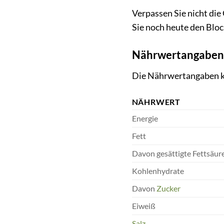
Verpassen Sie nicht die
Sie noch heute den Blo
Nährwertangaben
Die Nährwertangaben kön
NÄHRWERT
Energie
Fett
Davon gesättigte Fettsäur
Kohlenhydrate
Davon
Zucker
Eiweiß
Salz