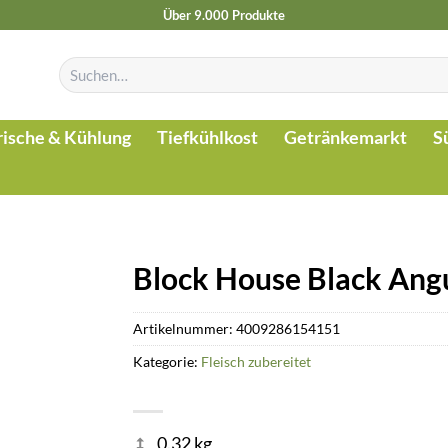
Über 9.000 Produkte
Suchen
nach:
rische & Kühlung
Tiefkühlkost
Getränkemarkt
S
Block House Black Ang
Artikelnummer:
4009286154151
Kategorie:
Fleisch zubereitet
0.32 kg