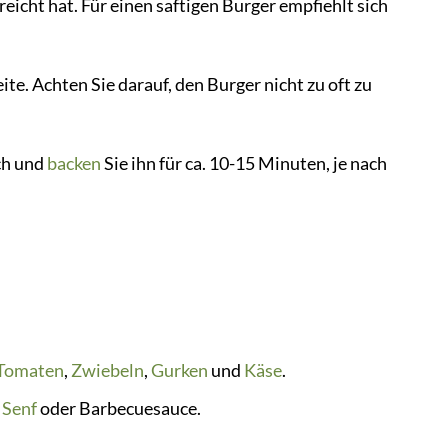
eicht hat. Für einen saftigen Burger empfiehlt sich
ite. Achten Sie darauf, den Burger nicht zu oft zu
ch und
backen
Sie ihn für ca. 10-15 Minuten, je nach
Tomaten
,
Zwiebeln
,
Gurken
und
Käse
.
,
Senf
oder Barbecuesauce.