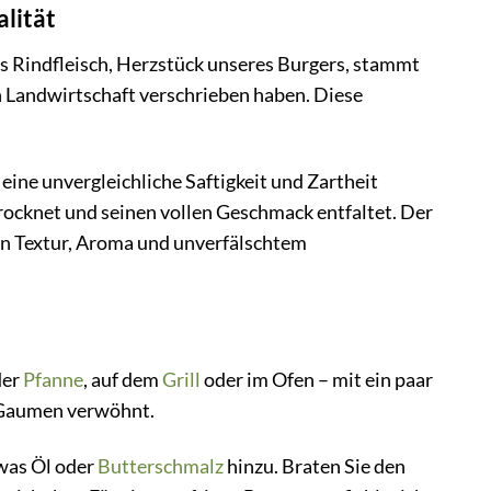
lität
 Rindfleisch, Herzstück unseres Burgers, stammt
n Landwirtschaft verschrieben haben. Diese
eine unvergleichliche Saftigkeit und Zartheit
rocknet und seinen vollen Geschmack entfaltet. Der
von Textur, Aroma und unverfälschtem
der
Pfanne
, auf dem
Grill
oder im Ofen – mit ein paar
n Gaumen verwöhnt.
twas Öl oder
Butterschmalz
hinzu. Braten Sie den