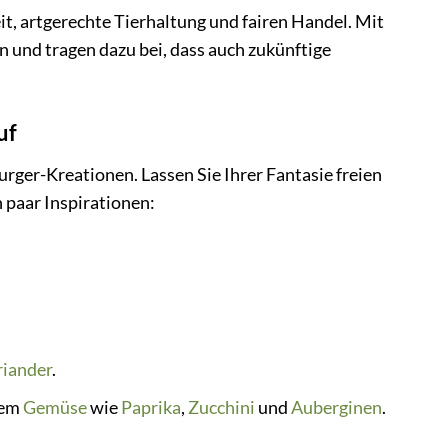
it, artgerechte Tierhaltung und fairen Handel. Mit
 und tragen dazu bei, dass auch zukünftige
uf
rger-Kreationen. Lassen Sie Ihrer Fantasie freien
in paar Inspirationen:
iander
.
tem
Gemüse
wie
Paprika
,
Zucchini
und
Auberginen
.