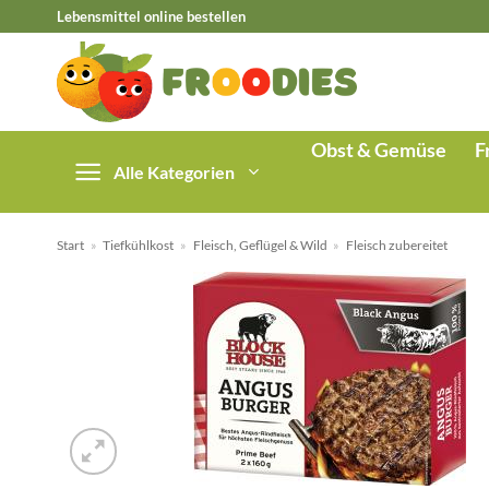
Zum
Lebensmittel online bestellen
Inhalt
springen
Obst & Gemüse
F
Alle Kategorien
Start
»
Tiefkühlkost
»
Fleisch, Geflügel & Wild
»
Fleisch zubereitet