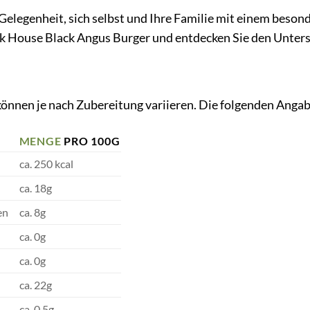
 Gelegenheit, sich selbst und Ihre Familie mit einem bes
ck House Black Angus Burger und entdecken Sie den Unters
nen je nach Zubereitung variieren. Die folgenden Angaben
MENGE
PRO 100G
ca. 250 kcal
ca. 18g
en
ca. 8g
ca. 0g
ca. 0g
ca. 22g
ca. 0,5g