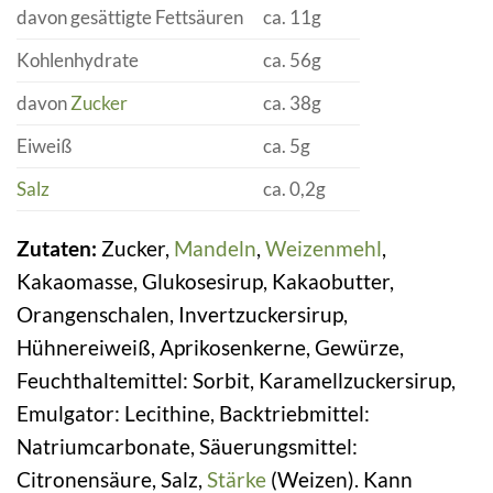
davon gesättigte Fettsäuren
ca. 11g
Kohlenhydrate
ca. 56g
davon
Zucker
ca. 38g
Eiweiß
ca. 5g
Salz
ca. 0,2g
Zutaten:
Zucker,
Mandeln
,
Weizenmehl
,
Kakaomasse, Glukosesirup, Kakaobutter,
Orangenschalen, Invertzuckersirup,
Hühnereiweiß, Aprikosenkerne, Gewürze,
Feuchthaltemittel: Sorbit, Karamellzuckersirup,
Emulgator: Lecithine, Backtriebmittel:
Natriumcarbonate, Säuerungsmittel:
Citronensäure, Salz,
Stärke
(Weizen). Kann