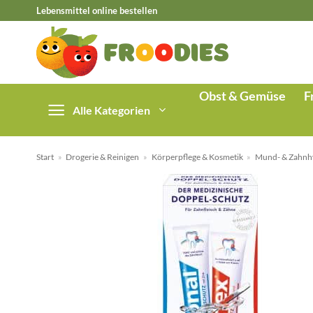
Zum
Lebensmittel online bestellen
Inhalt
springen
Obst & Gemüse
F
Alle Kategorien
Start
»
Drogerie & Reinigen
»
Körperpflege & Kosmetik
»
Mund- & Zahnh