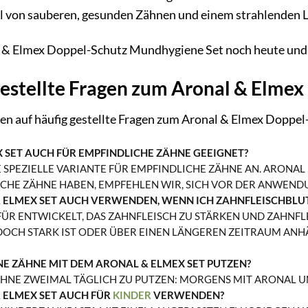
 von sauberen, gesunden Zähnen und einem strahlenden Lä
al & Elmex Doppel-Schutz Mundhygiene Set noch heute und 
estellte Fragen zum Aronal & Elmex
ten auf häufig gestellte Fragen zum Aronal & Elmex Doppe
X SET AUCH FÜR EMPFINDLICHE ZÄHNE GEEIGNET?
 SPEZIELLE VARIANTE FÜR EMPFINDLICHE ZÄHNE AN. ARONAL 
CHE ZÄHNE HABEN, EMPFEHLEN WIR, SICH VOR DER ANWEND
& ELMEX SET AUCH VERWENDEN, WENN ICH ZAHNFLEISCHBLU
AFÜR ENTWICKELT, DAS ZAHNFLEISCH ZU STÄRKEN UND ZAHNF
OCH STARK IST ODER ÜBER EINEN LÄNGEREN ZEITRAUM ANHÄ
INE ZÄHNE MIT DEM ARONAL & ELMEX SET PUTZEN?
ÄHNE ZWEIMAL TÄGLICH ZU PUTZEN: MORGENS MIT ARONAL U
 ELMEX SET AUCH FÜR
KINDER
VERWENDEN?