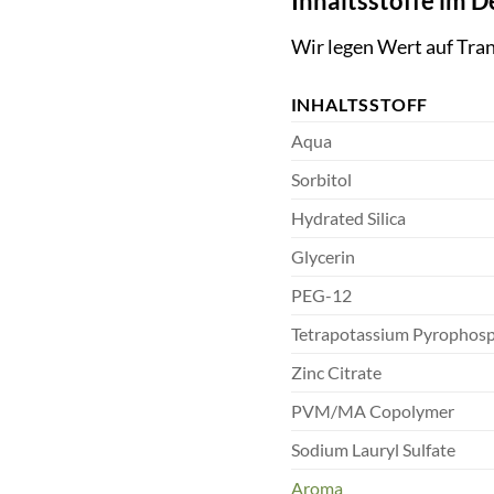
Inhaltsstoffe im De
Wir legen Wert auf Trans
INHALTSSTOFF
Aqua
Sorbitol
Hydrated Silica
Glycerin
PEG-12
Tetrapotassium Pyrophos
Zinc Citrate
PVM/MA Copolymer
Sodium Lauryl Sulfate
Aroma