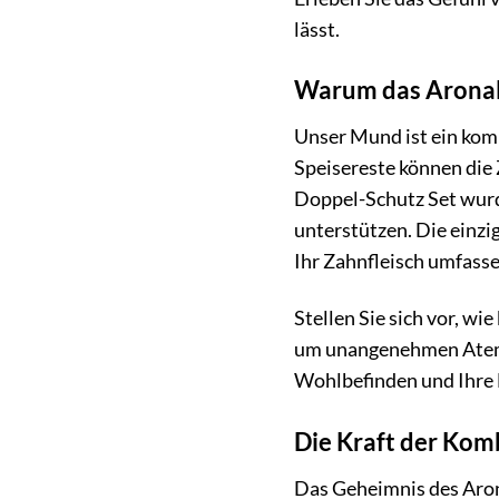
lässt.
Warum das Aronal
Unser Mund ist ein kom
Speisereste können die
Doppel-Schutz Set wurd
unterstützen. Die einzi
Ihr Zahnfleisch umfasse
Stellen Sie sich vor, w
um unangenehmen Atem o
Wohlbefinden und Ihre 
Die Kraft der Kom
Das Geheimnis des Aron