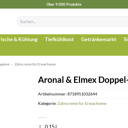
Über 9.000 Produkte
Suchen
nach:
rische & Kühlung
Tiefkühlkost
Getränkemarkt
S
ygiene
»
Zahncreme für Erwachsene
Aronal & Elmex Doppel
Artikelnummer:
8718951032644
Kategorie:
Zahncreme für Erwachsene
0.15 l