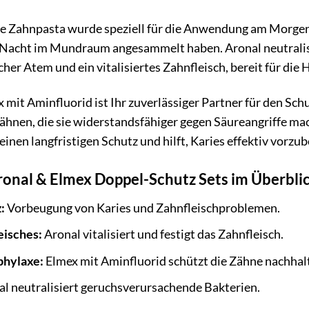
e Zahnpasta wurde speziell für die Anwendung am Morgen en
r Nacht im Mundraum angesammelt haben. Aronal neutralisi
scher Atem und ein vitalisiertes Zahnfleisch, bereit für di
 mit Aminfluorid ist Ihr zuverlässiger Partner für den Schu
Zähnen, die sie widerstandsfähiger gegen Säureangriffe m
 einen langfristigen Schutz und hilft, Karies effektiv vorzu
ronal & Elmex Doppel-Schutz Sets im Überblic
:
Vorbeugung von Karies und Zahnfleischproblemen.
eisches:
Aronal vitalisiert und festigt das Zahnfleisch.
phylaxe:
Elmex mit Aminfluorid schützt die Zähne nachhalt
l neutralisiert geruchsverursachende Bakterien.