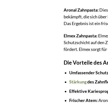
Aronal Zahnpasta:
Dies
bekämpft, die sich übe
Das Ergebnis ist ein fri
Elmex Zahnpasta:
Elmex
Schutzschicht auf den 
fördert. Elmex sorgt für
Die Vorteile des A
Umfassender Schutz
Stärkung
des Zahnfl
Effektive Kariespro
Frischer Atem:
Arona