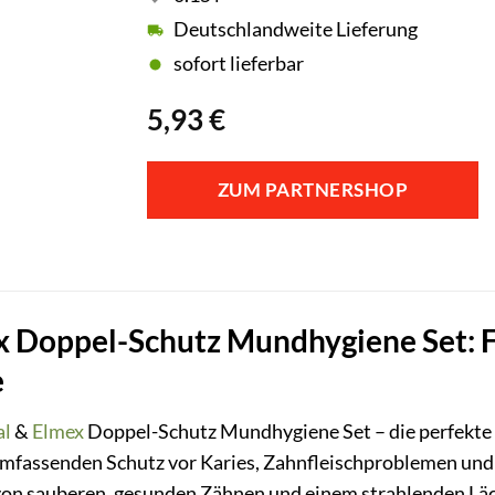
Deutschlandweite Lieferung
sofort lieferbar
5,93
€
ZUM PARTNERSHOP
 Doppel-Schutz Mundhygiene Set: Fü
e
al
&
Elmex
Doppel-Schutz Mundhygiene Set – die perfekte 
umfassenden Schutz vor Karies, Zahnfleischproblemen und s
von sauberen, gesunden Zähnen und einem strahlenden Läch