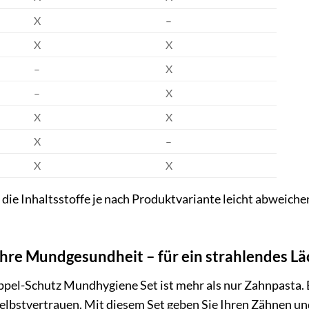
X
–
X
X
–
X
–
X
X
X
X
–
X
X
 die Inhaltsstoffe je nach Produktvariante leicht abweichen
 Ihre Mundgesundheit – für ein strahlendes Lä
el-Schutz Mundhygiene Set ist mehr als nur Zahnpasta. Es
lbstvertrauen. Mit diesem Set geben Sie Ihren Zähnen und 