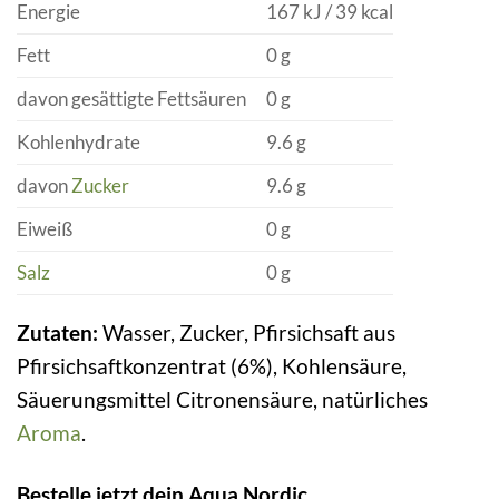
Energie
167 kJ / 39 kcal
Fett
0 g
davon gesättigte Fettsäuren
0 g
Kohlenhydrate
9.6 g
davon
Zucker
9.6 g
Eiweiß
0 g
Salz
0 g
Zutaten:
Wasser, Zucker, Pfirsichsaft aus
Pfirsichsaftkonzentrat (6%), Kohlensäure,
Säuerungsmittel Citronensäure, natürliches
Aroma
.
Bestelle jetzt dein Aqua Nordic