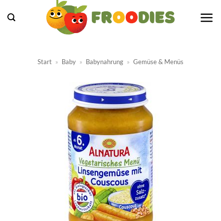
Zum
Inhalt
springen
Start
»
Baby
»
Babynahrung
»
Gemüse & Menüs