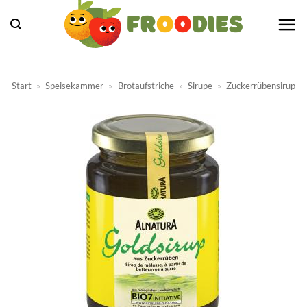
Zum
Inhalt
springen
Start
»
Speisekammer
»
Brotaufstriche
»
Sirupe
»
Zuckerrübensirup