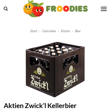
Zum
Inhalt
springen
Start
»
Getränke
»
Kisten
»
Bier
Aktien Zwick’l Kellerbier